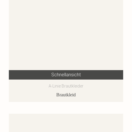
Schnellansicht
A-Linie Brautkleider
Brautkleid