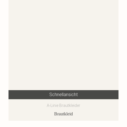
Schnellansicht
A-Linie Brautkleider
Brautkleid