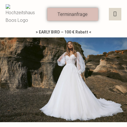
Zum
Inhalt
Terminanfrage
springen
> EARLY BIRD – 100 € Rabatt <