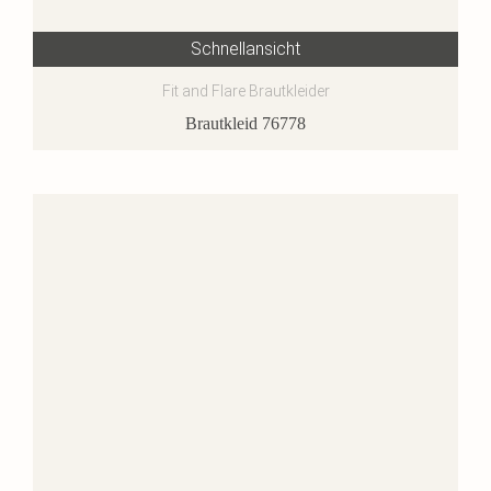
Schnellansicht
Fit and Flare Brautkleider
Brautkleid 76778