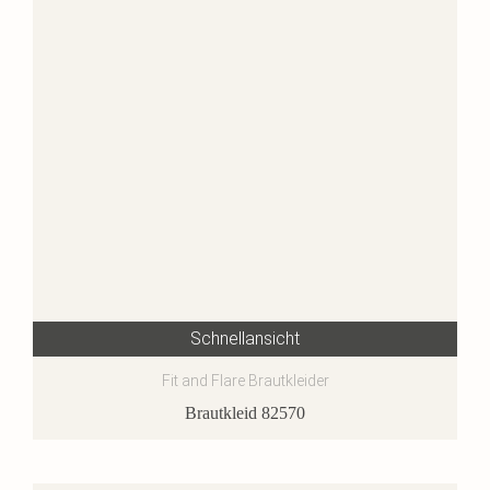
Schnellansicht
Fit and Flare Brautkleider
Brautkleid 82570