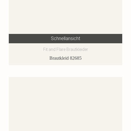
Schnellansicht
Fit and Flare Brautkleider
Brautkleid 82685