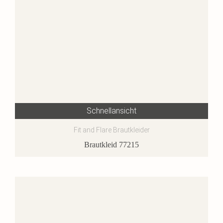
Schnellansicht
Fit and Flare Brautkleider
Brautkleid 77215