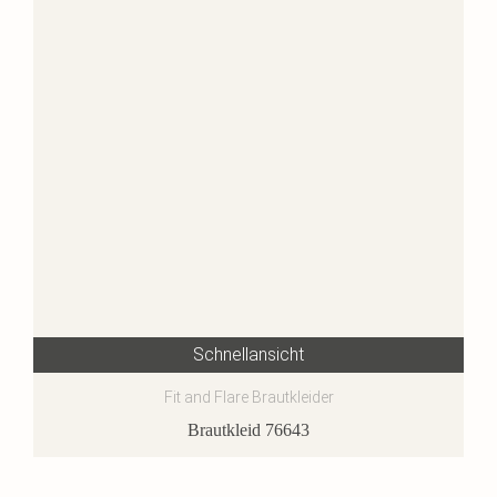
Schnellansicht
Fit and Flare Brautkleider
Brautkleid 76643