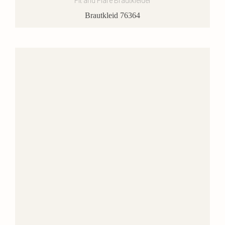
Fit and Flare Brautkleider
Brautkleid 76364