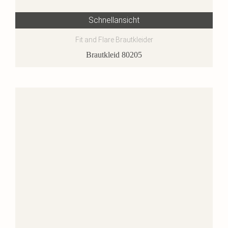
Schnellansicht
Fit and Flare Brautkleider
Brautkleid 80205