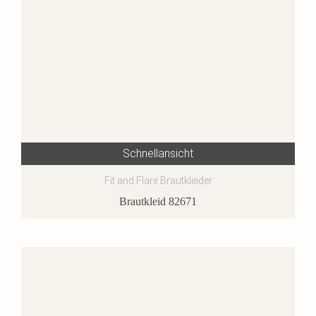
Schnellansicht
Fit and Flare Brautkleider
Brautkleid 82671