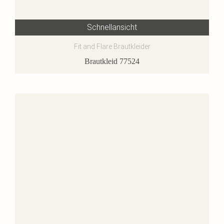
Schnellansicht
Fit and Flare Brautkleider
Brautkleid 77524