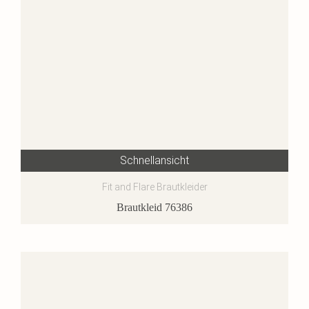
Schnellansicht
Fit and Flare Brautkleider
Brautkleid 76386