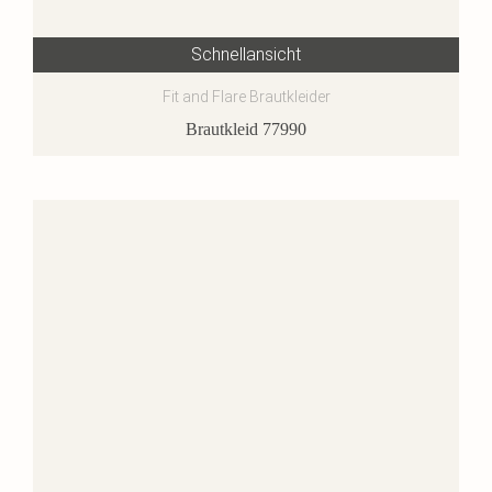
Schnellansicht
Fit and Flare Brautkleider
Brautkleid 77990