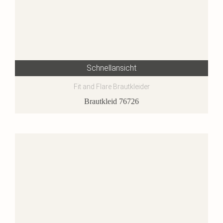
Schnellansicht
Fit and Flare Brautkleider
Brautkleid 76726