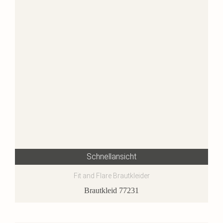
Schnellansicht
Fit and Flare Brautkleider
Brautkleid 77231