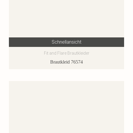
Schnellansicht
Fit and Flare Brautkleider
Brautkleid 76574