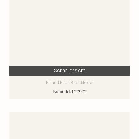
Schnellansicht
Fit and Flare Brautkleider
Brautkleid 77977