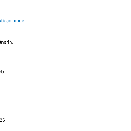
äutigammode
tnerin.
ab.