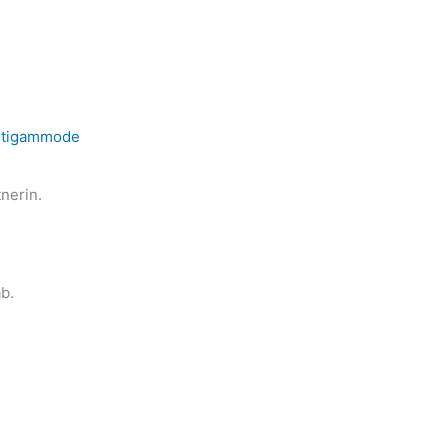
utigammode
nerin.
b.