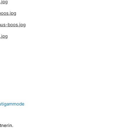
äutigammode
tnerin.