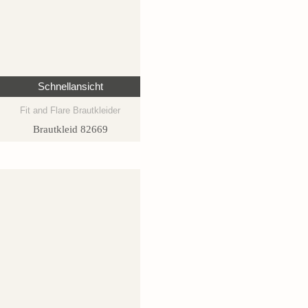
Schnellansicht
Fit and Flare Brautkleider
Brautkleid 82669