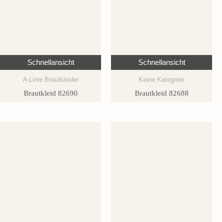
Schnellansicht
Schnellansicht
A-Linie Brautkleider
Keine Kategorie
Brautkleid 82690
Brautkleid 82688