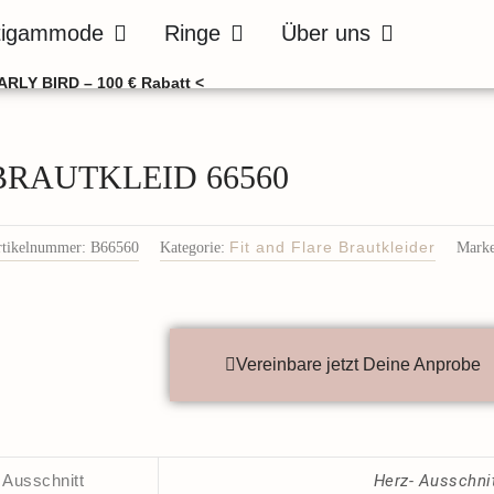
de
Öffne Bräutigammode
Öffne Ringe
Öffne Über uns
tigammode
Ringe
Über uns
ARLY BIRD – 100 € Rabatt <
BRAUTKLEID 66560
rtikelnummer:
B66560
Kategorie:
Fit and Flare Brautkleider
Marke
Vereinbare jetzt Deine Anprobe
Ausschnitt
Herz- Ausschni