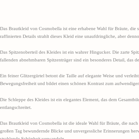
Das Brautkleid von Cosmobella ist eine erhabene Wahl für Bräute, die s
raffinierten Details strahlt dieses Kleid eine unaufdringliche, aber de
Das Spitzenoberteil des Kleides ist ein wahrer Hingucker. Die zarte S
fallenden abnehmbaren Spitzenträger sind ein besonderes Detail, das de
Ein feiner Glitzergürtel betont die Taille auf elegante Weise und verlei
Bewegungsfreiheit und bildet einen schönen Kontrast zum aufwendigen
Die Schleppe des Kleides ist ein elegantes Element, das dem Gesamtbild
entlangschreitet.
Das Brautkleid von Cosmobella ist die ideale Wahl für Bräute, die nac
großen Tag bewundernde Blicke und unvergessliche Erinnerungen hervorr
strahlende Schönheit verwandeln.