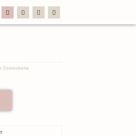
:
Cosmobella
tt