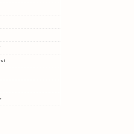
€
itt
r