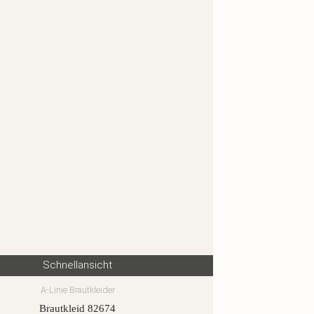
Schnellansicht
A-Linie Brautkleider
Brautkleid 82674