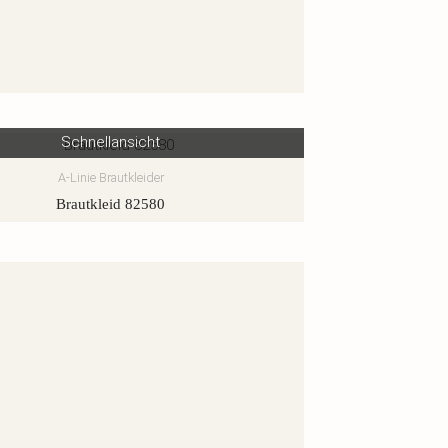
Schnellansicht
A-Linie Brautkleider
Brautkleid 82580