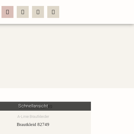
Schnellansicht
A-Linie Brautkleider
Brautkleid 82749