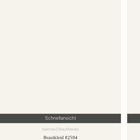
Schnellansicht
Mermaid Brautkleider
Brautkleid 82594