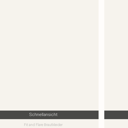
Schnellansicht
Fit and Flare Brautkleider