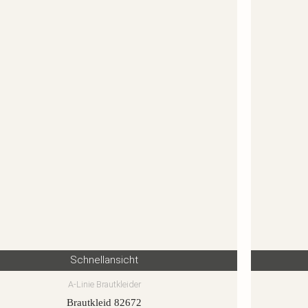
Schnellansicht
A-Linie Brautkleider
Brautkleid 82672