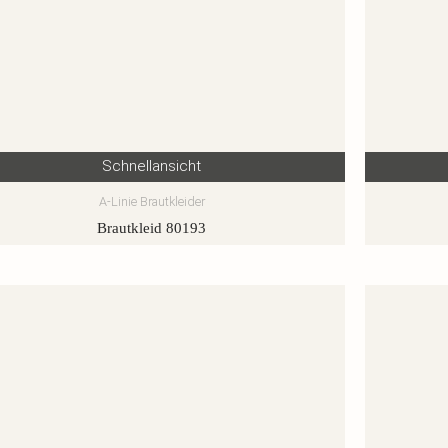
Schnellansicht
A-Linie Brautkleider
Brautkleid 80193