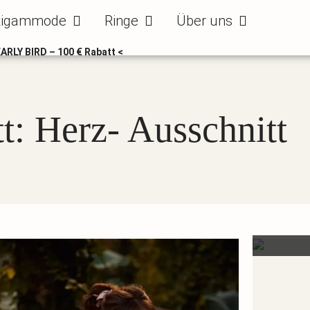
ode
Öffne Bräutigammode
Öffne Ringe
Öffne Über uns
tigammode
Ringe
Über uns
EARLY BIRD – 100 € Rabatt <
t: Herz- Ausschnitt