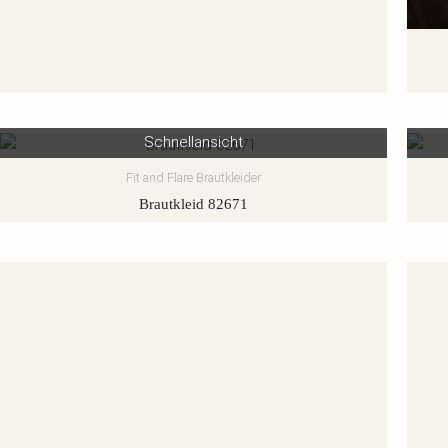
Schnellansicht
Fit and Flare Brautkleider
Brautkleid 82671