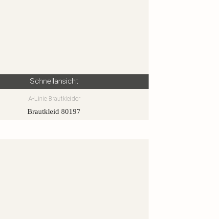
Schnellansicht
A-Linie Brautkleider
Brautkleid 80197