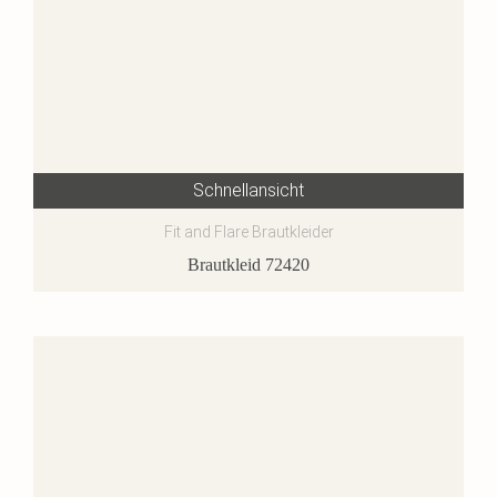
Schnellansicht
Fit and Flare Brautkleider
Brautkleid 72420