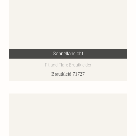
Schnellansicht
Fit and Flare Brautkleider
Brautkleid 71727