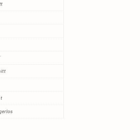
tt
€
itt
t
gerlos