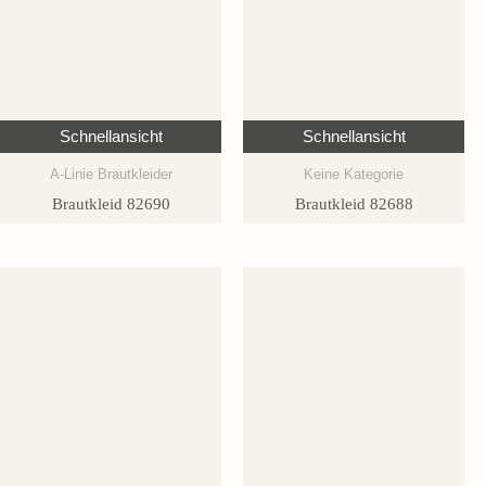
Schnellansicht
Schnellansicht
A-Linie Brautkleider
Keine Kategorie
Brautkleid 82690
Brautkleid 82688