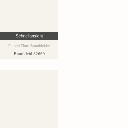
Schnellansicht
Fit and Flare Brautkleider
Brautkleid 82669