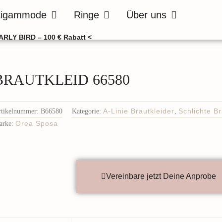
de
Öffne Bräutigammode
Öffne Ringe
Öffne Über uns
tigammode
Ringe
Über uns
ARLY BIRD – 100 € Rabatt <
BRAUTKLEID 66580
rtikelnummer:
B66580
Kategorie:
A-Linie Brautkleider
,
Schlichte Br
arke:
Orea Sposa
Vereinbare jetzt Deine Anprobe