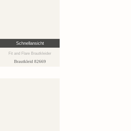
Schnellansicht
Fit and Flare Brautkleider
Brautkleid 82669