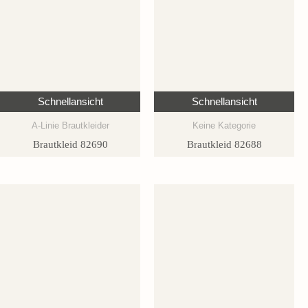
Schnellansicht
Schnellansicht
A-Linie Brautkleider
Keine Kategorie
Brautkleid 82690
Brautkleid 82688