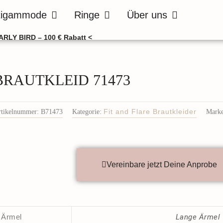
de
Öffne Bräutigammode
Öffne Ringe
Öffne Über uns
tigammode
Ringe
Über uns
ARLY BIRD – 100 € Rabatt <
BRAUTKLEID 71473
rtikelnummer:
B71473
Kategorie:
Fit and Flare Brautkleider
Marke
Vereinbare jetzt Deine Anprobe
Ärmel
Lange Ärmel