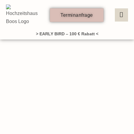
Zum
Inhalt
Terminanfrage
springen
> EARLY BIRD – 100 € Rabatt <