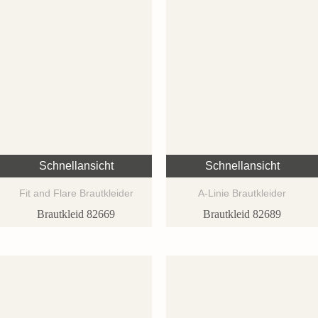
Schnellansicht
Schnellansicht
Fit and Flare Brautkleider
A-Linie Brautkleider
Brautkleid 82669
Brautkleid 82689