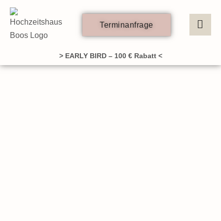
Zum
Inhalt
Terminanfrage
springen
> EARLY BIRD – 100 € Rabatt <