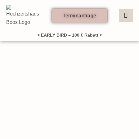
Zum
Inhalt
Terminanfrage
springen
> EARLY BIRD – 100 € Rabatt <