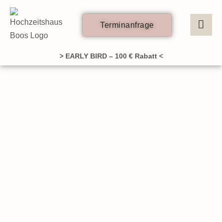
Zum
Inhalt
Terminanfrage
springen
> EARLY BIRD – 100 € Rabatt <