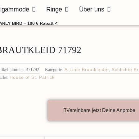
de
Öffne Bräutigammode
Öffne Ringe
Öffne Über uns
tigammode
Ringe
Über uns
ARLY BIRD – 100 € Rabatt <
BRAUTKLEID 71792
rtikelnummer:
B71792
Kategorie:
A-Linie Brautkleider
,
Schlichte Br
arke:
House of St. Patrick
Vereinbare jetzt Deine Anprobe