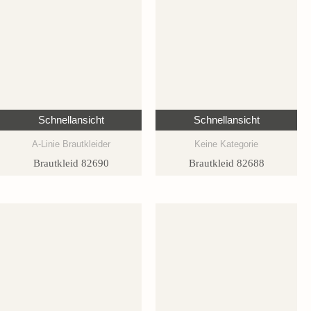
Schnellansicht
Schnellansicht
A-Linie Brautkleider
Keine Kategorie
Brautkleid 82690
Brautkleid 82688