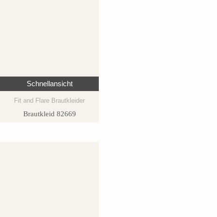
Schnellansicht
Fit and Flare Brautkleider
Brautkleid 82669