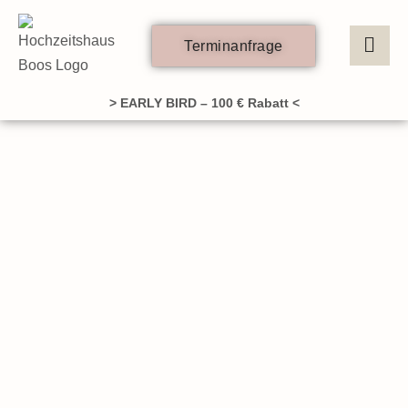
Zum
Inhalt
Terminanfrage
springen
> EARLY BIRD – 100 € Rabatt <