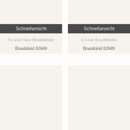
Schnellansicht
Schnellansicht
Fit and Flare Brautkleider
A-Linie Brautkleider
Brautkleid 82669
Brautkleid 82689