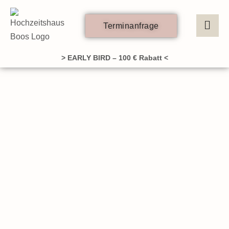
Zum
Inhalt
Terminanfrage
springen
> EARLY BIRD – 100 € Rabatt <