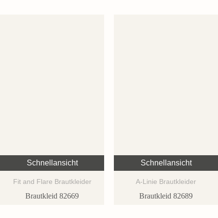
Schnellansicht
Schnellansicht
Fit and Flare Brautkleider
A-Linie Brautkleider
Brautkleid 82669
Brautkleid 82689