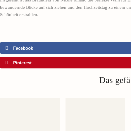
Insgesamt ist das Brautkleid von Nicole Milano die perfekte Wahl für Br
bewundernde Blicke auf sich ziehen und den Hochzeitstag zu einem unve
Schönheit erstrahlen.
Facebook
Pinterest
Das gefäl