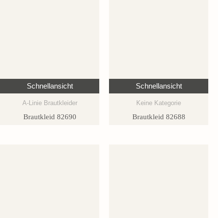
Schnellansicht
Schnellansicht
A-Linie Brautkleider
Keine Kategorie
Brautkleid 82690
Brautkleid 82688