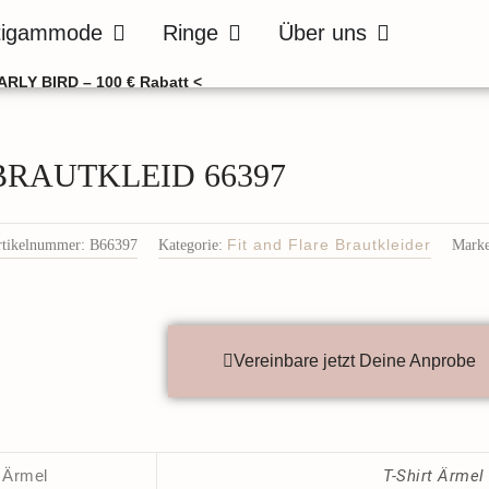
de
Öffne Bräutigammode
Öffne Ringe
Öffne Über uns
tigammode
Ringe
Über uns
ARLY BIRD – 100 € Rabatt <
BRAUTKLEID 66397
rtikelnummer:
B66397
Kategorie:
Fit and Flare Brautkleider
Marke
Vereinbare jetzt Deine Anprobe
Ärmel
T-Shirt Ärmel