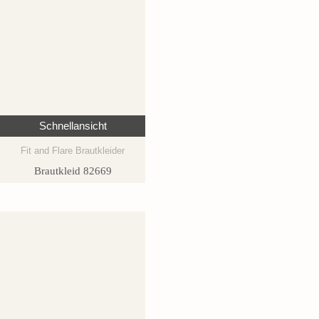
Schnellansicht
Fit and Flare Brautkleider
Brautkleid 82669