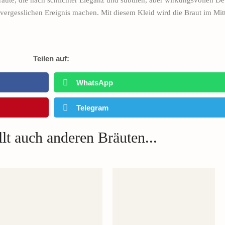
äute, die nach schlichter Eleganz und subtilen, aber wirkungsvollen Det
rgesslichen Ereignis machen. Mit diesem Kleid wird die Braut im Mitte
Teilen auf:
WhatsApp
Telegram
lt auch anderen Bräuten...