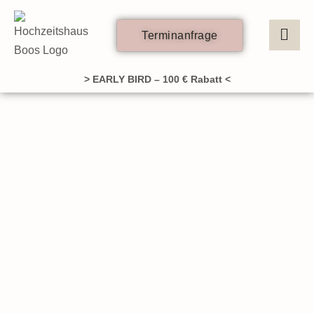
Zum
Inhalt
Terminanfrage
springen
> EARLY BIRD – 100 € Rabatt <