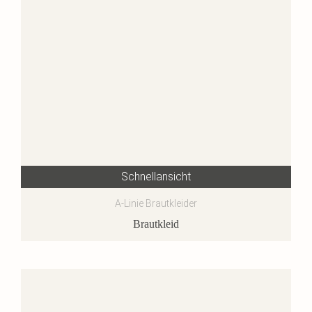
Schnellansicht
A-Linie Brautkleider
Brautkleid