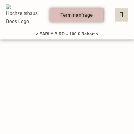
Zum
Inhalt
Terminanfrage
springen
> EARLY BIRD – 100 € Rabatt <