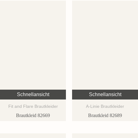
Schnellansicht
Schnellansicht
Fit and Flare Brautkleider
A-Linie Brautkleider
Brautkleid 82669
Brautkleid 82689