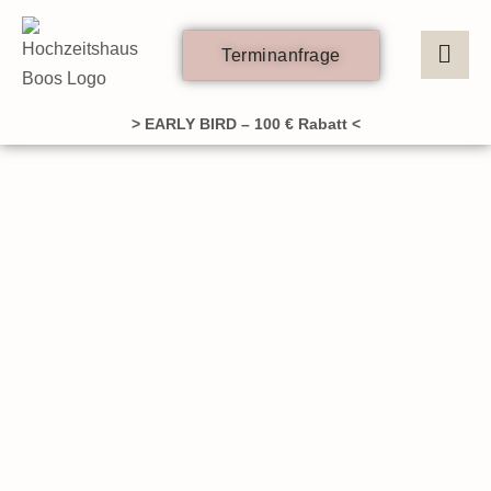
Zum
Inhalt
Terminanfrage
springen
> EARLY BIRD – 100 € Rabatt <