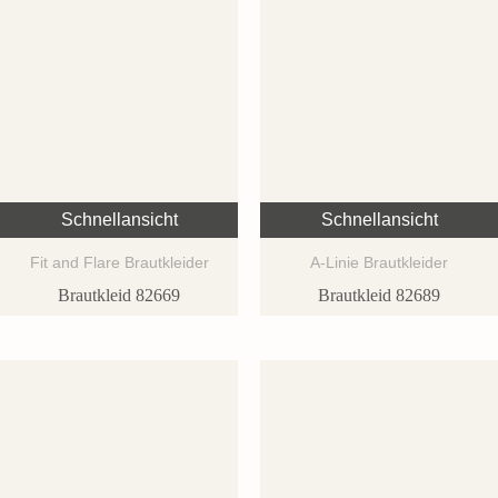
Schnellansicht
Schnellansicht
Fit and Flare Brautkleider
A-Linie Brautkleider
Brautkleid 82669
Brautkleid 82689