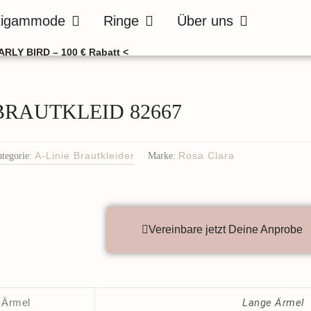
de
Öffne Bräutigammode
Öffne Ringe
Öffne Über uns
tigammode
Ringe
Über uns
ARLY BIRD – 100 € Rabatt <
BRAUTKLEID 82667
tegorie:
A-Linie Brautkleider
Marke:
Rosa Clara
Vereinbare jetzt Deine Anprobe
Ärmel
Lange Ärmel