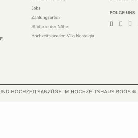
Jobs
FOLGE UNS
Zahlungsarten
Städte in der Nähe
Hochzeitslocation Villa Nostalgia
NE
UND HOCHZEITSANZÜGE IM HOCHZEITSHAUS BOOS ®
6840
Bewertungen auf ProvenExpert.com
Hochzeitshaus Boos