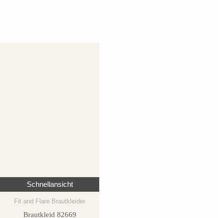
Schnellansicht
Fit and Flare Brautkleider
Brautkleid 82669