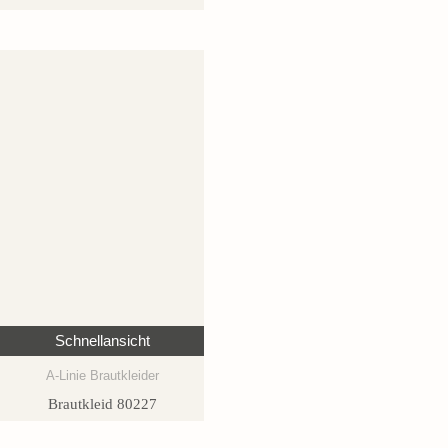
Schnellansicht
A-Linie Brautkleider
Brautkleid 80227