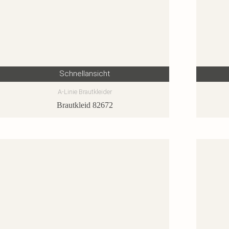
Schnellansicht
A-Linie Brautkleider
Brautkleid 82672