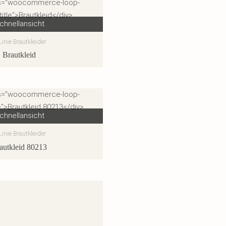
chnellansicht
Linie Brautkleider
Brautkleid
chnellansicht
Linie Brautkleider
autkleid 80213