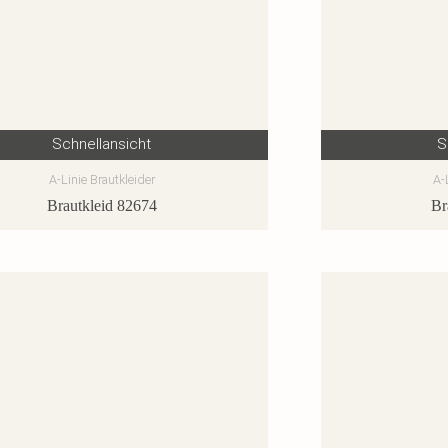
Schnellansicht
S
A-Linie Brautkleider
A-
Brautkleid 82674
Br