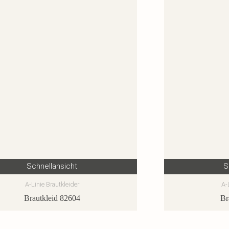
Schnellansicht
S
A-Linie Brautkleider
A-
Brautkleid 82604
Br