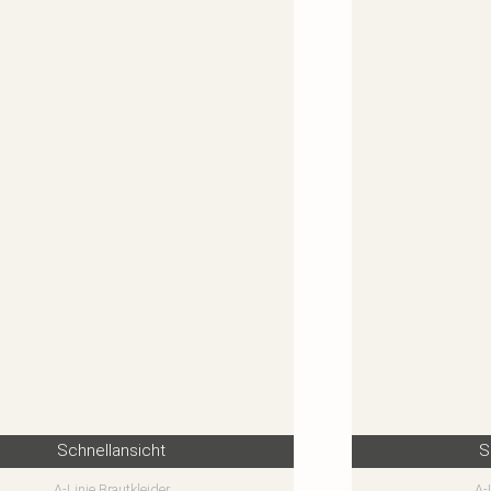
Schnellansicht
S
A-Linie Brautkleider
A-