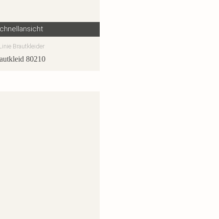
chnellansicht
Linie Brautkleider
autkleid 80210