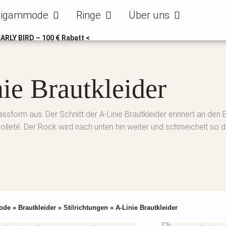
ode
Öffne Bräutigammode
Öffne Ringe
Öffne Über uns
tigammode
Ringe
Über uns
EARLY BIRD – 100 € Rabatt <
ie Brautkleider
sform aus. Der Schnitt der A-Linie Brautkleider erinnert an den 
eté. Der Rock wird nach unten hin weiter und schmeichelt so der
ode
»
Brautkleider
»
Stilrichtungen
»
A-Linie Brautkleider