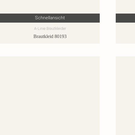
Schnellansicht
A-Linie Brautkleider
Brautkleid 80193