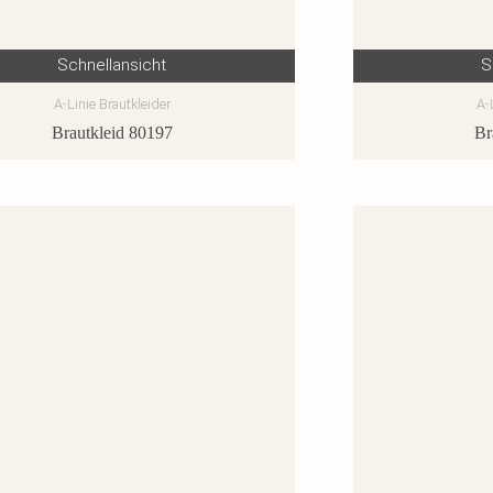
Schnellansicht
S
A-Linie Brautkleider
A-
Brautkleid 80197
Br