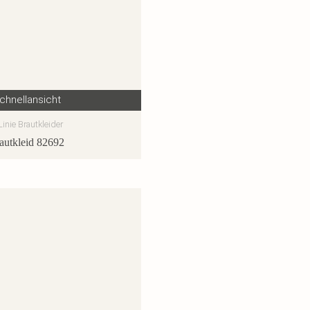
chnellansicht
Linie Brautkleider
autkleid 82692