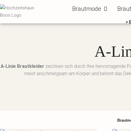
Zum
Öffne Brautm
Brautmode
Bräu
Inhalt
springen
> 
A-Lin
A-Linie Brautkleider
zeichnen sich durch Ihre hervorragende Pas
meist anschmiegsam am Körper und betont das Dekoll
Brautm