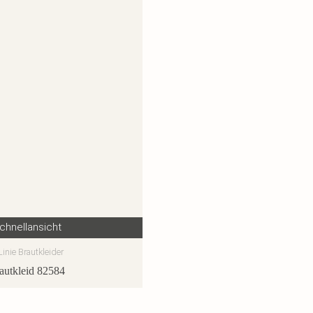
chnellansicht
Linie Brautkleider
autkleid 82584