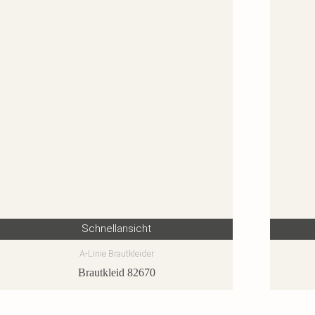
Schnellansicht
A-Linie Brautkleider
Brautkleid 82670