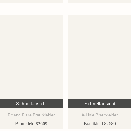
Schnellansicht
Schnellansicht
Fit and Flare Brautkleider
A-Linie Brautkleider
Brautkleid 82669
Brautkleid 82689