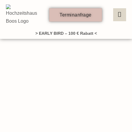
Zum
Inhalt
Terminanfrage
springen
> EARLY BIRD – 100 € Rabatt <