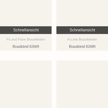
Schnellansicht
Schnellansicht
Fit and Flare Brautkleider
A-Linie Brautkleider
Brautkleid 82669
Brautkleid 82689