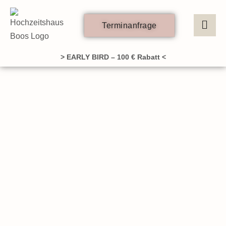
Zum
Inhalt
Terminanfrage
springen
> EARLY BIRD – 100 € Rabatt <