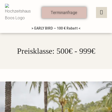
Zum
Inhalt
Terminanfrage
springen
> EARLY BIRD – 100 € Rabatt <
Preisklasse: 500€ - 999€