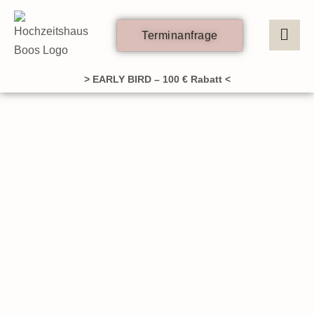
Zum
Inhalt
Terminanfrage
springen
> EARLY BIRD – 100 € Rabatt <