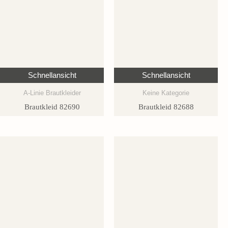
Schnellansicht
Schnellansicht
A-Linie Brautkleider
Keine Kategorie
Brautkleid 82690
Brautkleid 82688