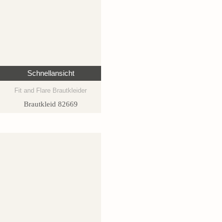
Schnellansicht
Fit and Flare Brautkleider
Brautkleid 82669