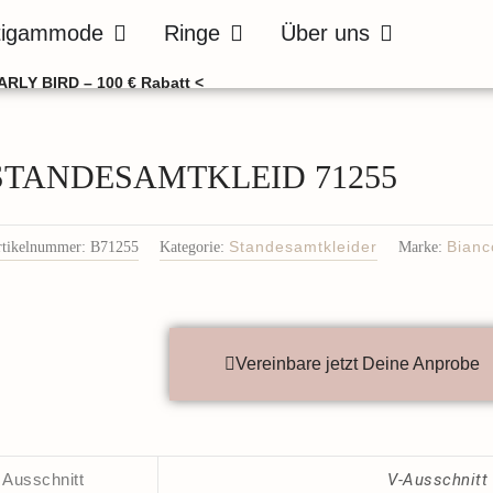
de
Öffne Bräutigammode
Öffne Ringe
Öffne Über uns
tigammode
Ringe
Über uns
ARLY BIRD – 100 € Rabatt <
STANDESAMTKLEID 71255
rtikelnummer:
B71255
Kategorie:
Standesamtkleider
Marke:
Bianc
Vereinbare jetzt Deine Anprobe
Ausschnitt
V-Ausschnitt