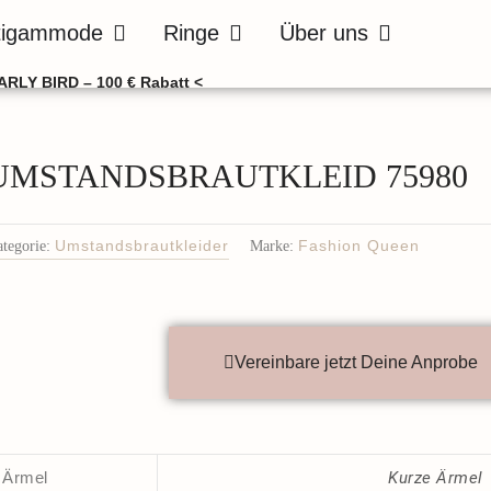
de
Öffne Bräutigammode
Öffne Ringe
Öffne Über uns
tigammode
Ringe
Über uns
ARLY BIRD – 100 € Rabatt <
UMSTANDSBRAUTKLEID 75980
tegorie:
Umstandsbrautkleider
Marke:
Fashion Queen
Vereinbare jetzt Deine Anprobe
Ärmel
Kurze Ärmel