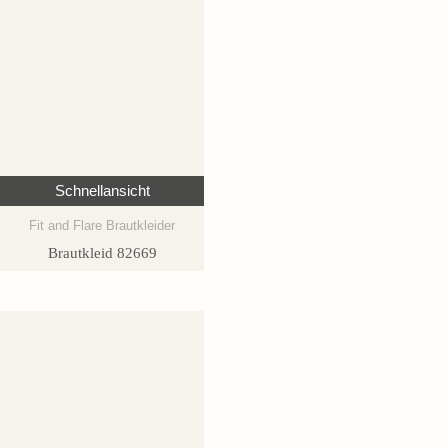
Schnellansicht
Fit and Flare Brautkleider
Brautkleid 82669