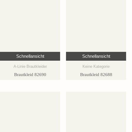
Schnellansicht
Schnellansicht
A-Linie Brautkleider
Keine Kategorie
Brautkleid 82690
Brautkleid 82688