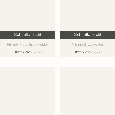
Schnellansicht
Schnellansicht
Fit and Flare Brautkleider
A-Linie Brautkleider
Brautkleid 82669
Brautkleid 82689