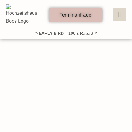
Zum
Inhalt
Terminanfrage
springen
> EARLY BIRD – 100 € Rabatt <