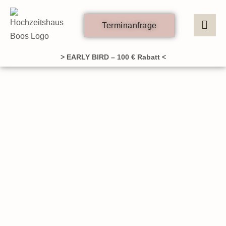
Zum
Inhalt
Terminanfrage
springen
> EARLY BIRD – 100 € Rabatt <