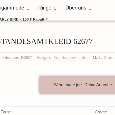
de
Öffne Bräutigammode
Öffne Ringe
Öffne Über uns
tigammode
Ringe
Über uns
ARLY BIRD – 100 € Rabatt <
STANDESAMTKLEID 62677
rtikelnummer:
B62677
Kategorie:
Standesamtkleider
Marke:
Bianc
Vereinbare jetzt Deine Anprobe
Farbe
Creme