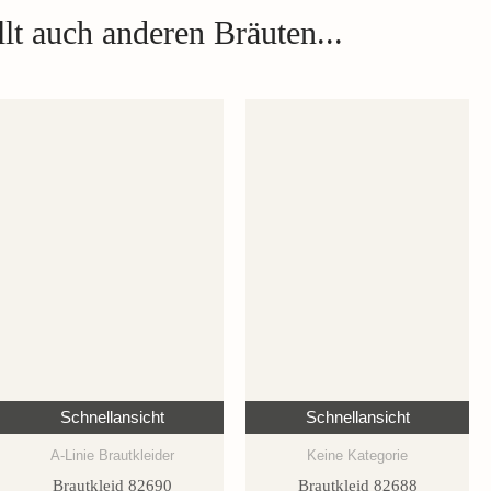
lt auch anderen Bräuten...
Schnellansicht
Schnellansicht
A-Linie Brautkleider
Keine Kategorie
Brautkleid 82690
Brautkleid 82688