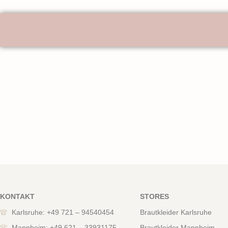
KONTAKT
STORES
Karlsruhe: +49 721 – 94540454
Brautkleider Karlsruhe
Mannheim: +49 621 – 33931175
Brautkleider Mannheim