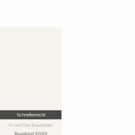
Schnellansicht
Fit and Flare Brautkleider
Brautkleid 82669