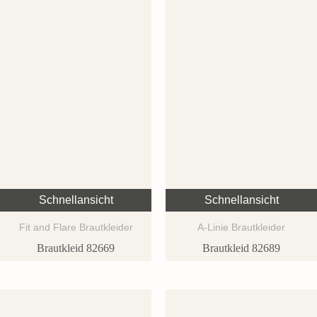
Schnellansicht
Schnellansicht
Fit and Flare Brautkleider
A-Linie Brautkleider
Brautkleid 82669
Brautkleid 82689