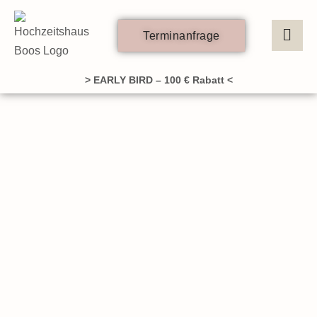
Zum
Inhalt
Terminanfrage
springen
> EARLY BIRD – 100 € Rabatt <