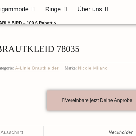
de
Öffne Bräutigammode
Öffne Ringe
Öffne Über uns
tigammode
Ringe
Über uns
ARLY BIRD – 100 € Rabatt <
BRAUTKLEID 78035
tegorie:
A-Linie Brautkleider
Marke:
Nicole Milano
Vereinbare jetzt Deine Anprobe
Ausschnitt
Neckholder