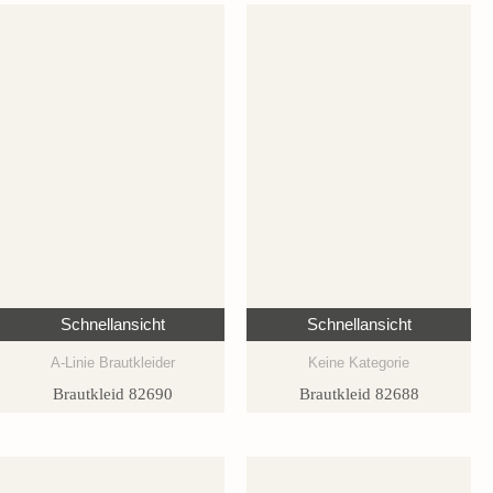
Schnellansicht
Schnellansicht
A-Linie Brautkleider
Keine Kategorie
Brautkleid 82690
Brautkleid 82688