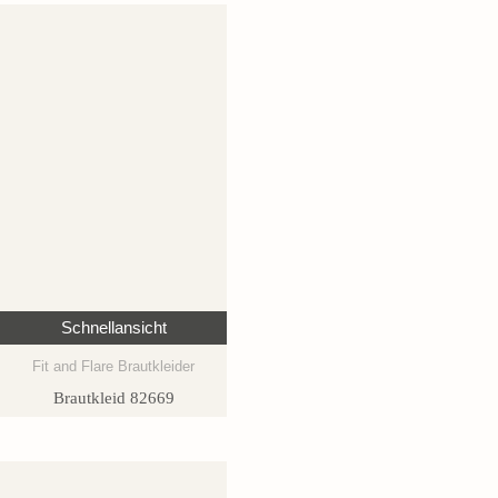
Schnellansicht
Fit and Flare Brautkleider
Brautkleid 82669