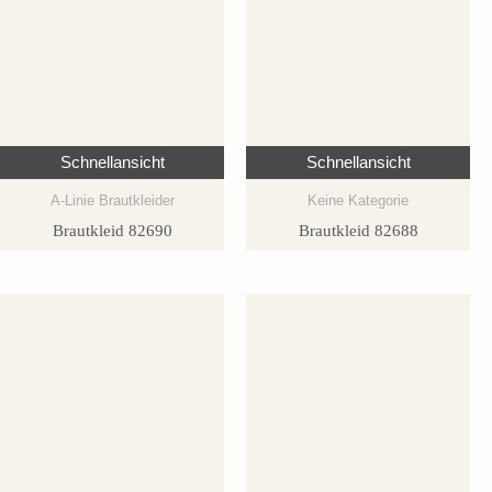
Schnellansicht
Schnellansicht
A-Linie Brautkleider
Keine Kategorie
Brautkleid 82690
Brautkleid 82688