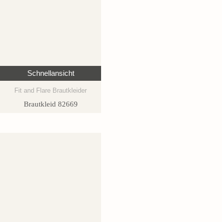
Schnellansicht
Fit and Flare Brautkleider
Brautkleid 82669