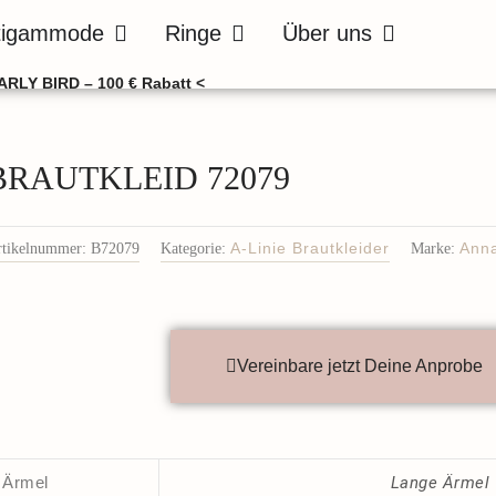
de
Öffne Bräutigammode
Öffne Ringe
Öffne Über uns
tigammode
Ringe
Über uns
ARLY BIRD – 100 € Rabatt <
BRAUTKLEID 72079
rtikelnummer:
B72079
Kategorie:
A-Linie Brautkleider
Marke:
Ann
Vereinbare jetzt Deine Anprobe
Ärmel
Lange Ärmel