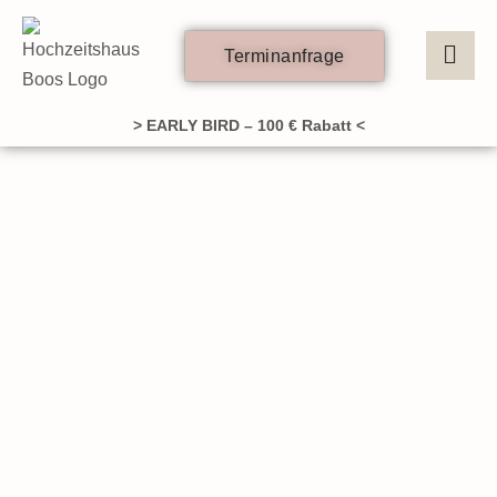
Zum
Inhalt
Terminanfrage
springen
> EARLY BIRD – 100 € Rabatt <