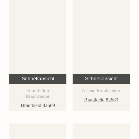
Schnellansicht
Schnellansicht
Fit and Flare
A-Linie Brautkleider
Brautkleider
Brautkleid 82689
Brautkleid 82669