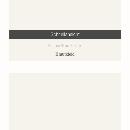
Schnellansicht
A-Linie Brautkleider
Brautkleid