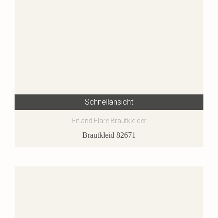
Schnellansicht
Fit and Flare Brautkleider
Brautkleid 82671