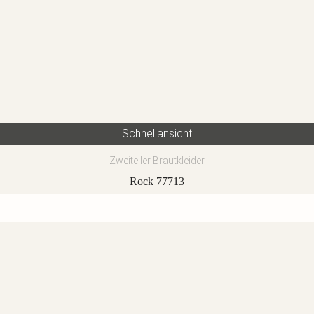
Schnellansicht
Zweiteiler Brautkleider
Rock 77713