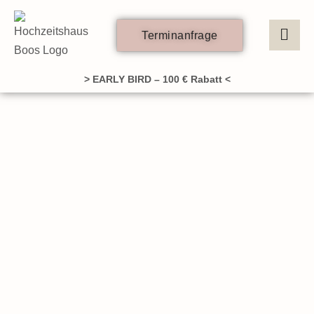
Zum
Inhalt
Terminanfrage
springen
> EARLY BIRD – 100 € Rabatt <