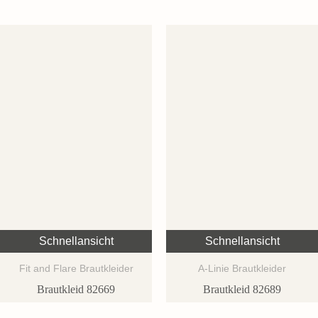
Schnellansicht
Schnellansicht
Fit and Flare Brautkleider
A-Linie Brautkleider
Brautkleid 82669
Brautkleid 82689