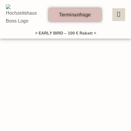
Zum
Inhalt
Terminanfrage
springen
> EARLY BIRD – 100 € Rabatt <