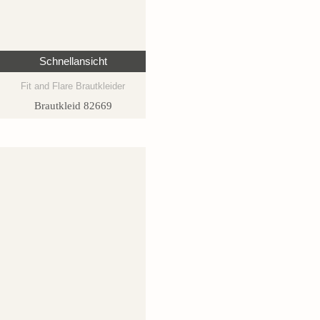
Schnellansicht
Fit and Flare Brautkleider
Brautkleid 82669