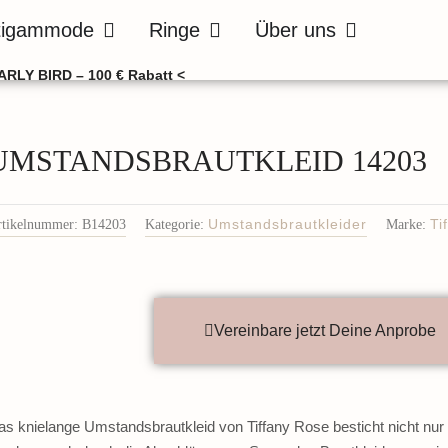
de
Öffne Bräutigammode
Öffne Ringe
Öffne Über uns
tigammode
Ringe
Über uns
ARLY BIRD – 100 € Rabatt <
UMSTANDSBRAUTKLEID 14203
rtikelnummer:
B14203
Kategorie:
Umstandsbrautkleider
Marke:
Ti
Vereinbare jetzt Deine Anprobe
as knielange Umstandsbrautkleid von Tiffany Rose besticht nicht nur d