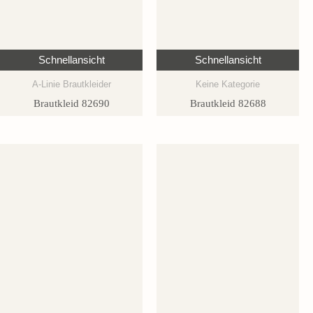
Schnellansicht
Schnellansicht
A-Linie Brautkleider
Keine Kategorie
Brautkleid 82690
Brautkleid 82688