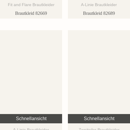
Fit and Flare Brautkleider
A-Linie Brautkleider
Brautkleid 82669
Brautkleid 82689
Schnellansicht
Schnellansicht
A-Linie Brautkleider
Zweiteiler Brautkleider