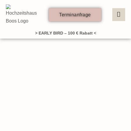
Zum
Inhalt
Terminanfrage
springen
> EARLY BIRD – 100 € Rabatt <