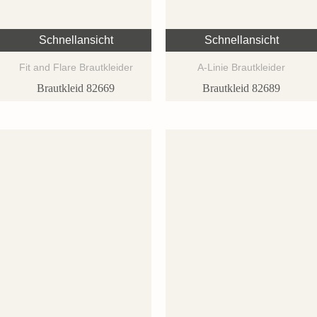
Schnellansicht
Schnellansicht
Fit and Flare Brautkleider
A-Linie Brautkleider
Brautkleid 82669
Brautkleid 82689