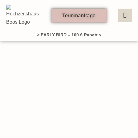
Zum
Inhalt
Terminanfrage
springen
> EARLY BIRD – 100 € Rabatt <