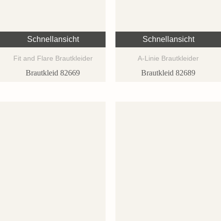
Schnellansicht
Schnellansicht
Fit and Flare Brautkleider
A-Linie Brautkleider
Brautkleid 82669
Brautkleid 82689