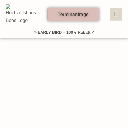
Zum
Inhalt
Terminanfrage
springen
> EARLY BIRD – 100 € Rabatt <