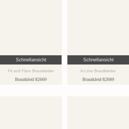
Schnellansicht
Schnellansicht
Fit and Flare Brautkleider
A-Linie Brautkleider
Brautkleid 82669
Brautkleid 82689