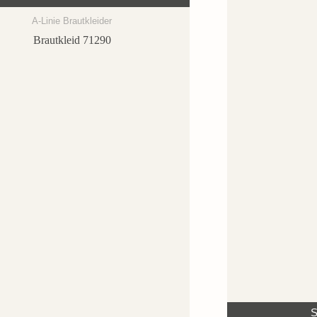
A-Linie Brautkleider
Brautkleid 71290
S