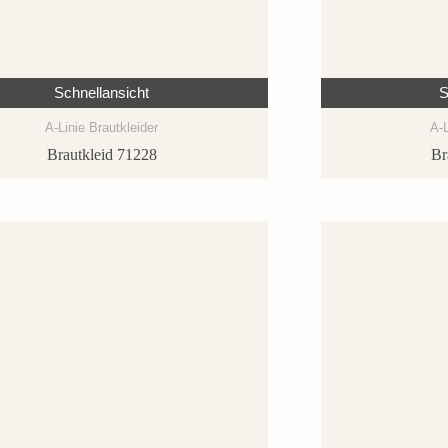
Schnellansicht
S
A-Linie Brautkleider
A-L
Brautkleid 71228
Br