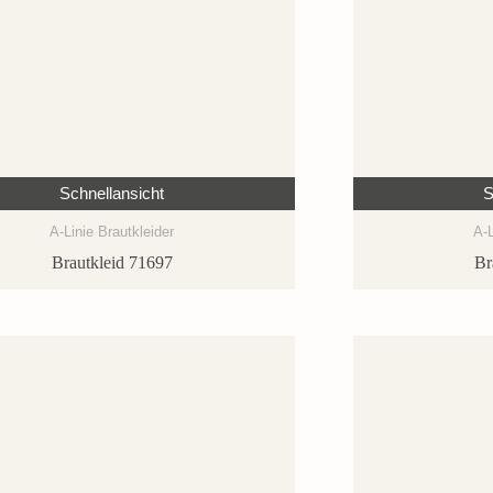
Schnellansicht
S
A-Linie Brautkleider
A-L
Brautkleid 71697
Br