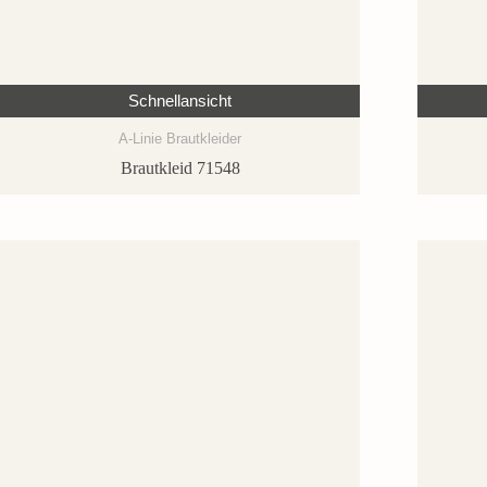
Schnellansicht
A-Linie Brautkleider
Brautkleid 71548