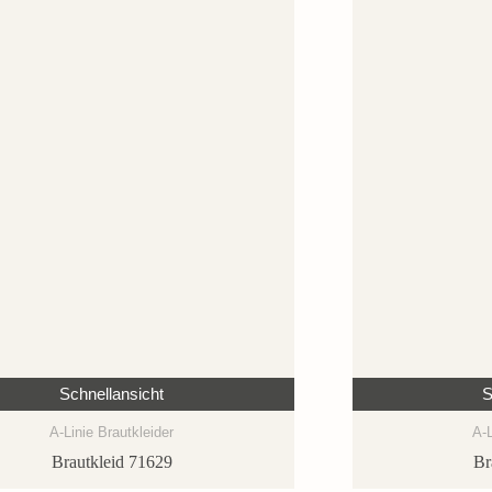
Schnellansicht
S
A-Linie Brautkleider
A-L
Brautkleid 71629
Br