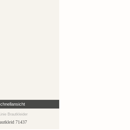
chnellansicht
inie Brautkleider
autkleid 71437