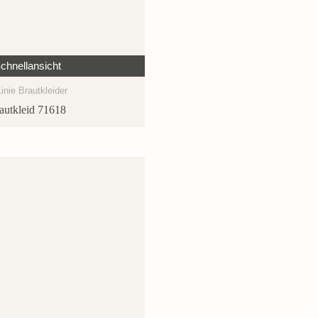
chnellansicht
inie Brautkleider
autkleid 71618