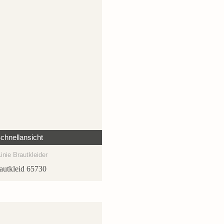
chnellansicht
inie Brautkleider
autkleid 65730