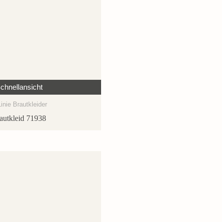
chnellansicht
inie Brautkleider
autkleid 71938