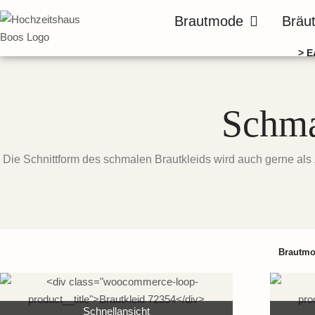
Zum
Öffne Brautmo
Brautmode
Bräu
Inhalt
springen
> E
Schma
Die Schnittform des schmalen Brautkleids wird auch gerne als 
Brautm
Schnellansicht