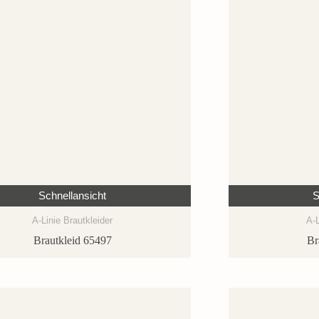
Schnellansicht
S
A-Linie Brautkleider
A-L
Brautkleid 65497
Br