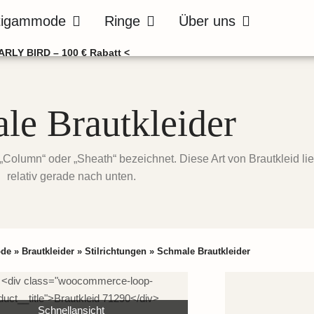
de
Öffne Bräutigammode
Öffne Ringe
Öffne Über uns
tigammode
Ringe
Über uns
ARLY BIRD – 100 € Rabatt <
le Brautkleider
„Column“ oder „Sheath“ bezeichnet. Diese Art von Brautkleid lie
relativ gerade nach unten.
ode
»
Brautkleider
»
Stilrichtungen
»
Schmale Brautkleider
Schnellansicht